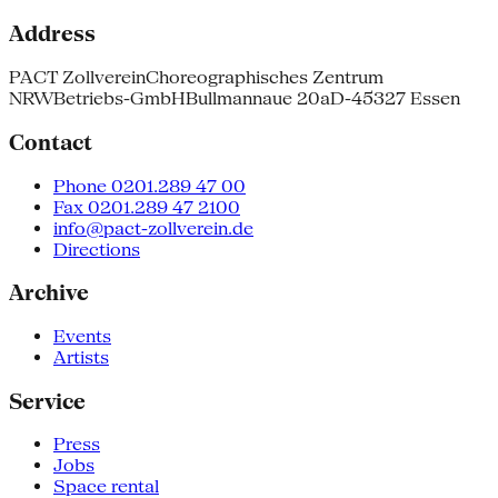
Address
PACT Zollverein
Choreographisches Zentrum
NRW
Betriebs-GmbH
Bullmannaue 20a
D-45327 Essen
Contact
Phone 0201.289 47 00
Fax 0201.289 47 2100
info@pact-zollverein.de
Directions
Archive
Events
Artists
Service
Press
Jobs
Space rental