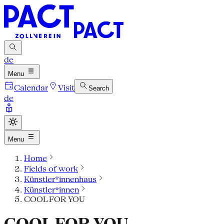
de
Menu
Calendar
Visit
Search
de
Menu
Home
Fields of work
Künstler*innenhaus
Künstler*innen
COOL FOR YOU