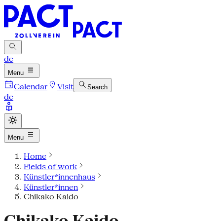
de
Menu
Calendar
Visit
Search
de
Menu
Home
Fields of work
Künstler*innenhaus
Künstler*innen
Chikako Kaido