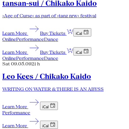
tansan-sui / Chikako Kaido
›Age of Curse‹ as part of ›tanz nrw‹ festival
Learn More
Buy Tickets
iCal
Online
Performance
Dance
Learn More
Buy Tickets
iCal
Online
Performance
Dance
Sat 09.05.09
21 h
Leo Kees / Chikako Kaido
WRITING ON WATER & THERE IS AN ABYSS
Learn More
iCal
Performance
Learn More
iCal