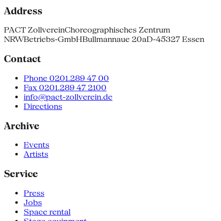
Address
PACT Zollverein
Choreographisches Zentrum
NRW
Betriebs-GmbH
Bullmannaue 20a
D-45327 Essen
Contact
Phone 0201.289 47 00
Fax 0201.289 47 2100
info@pact-zollverein.de
Directions
Archive
Events
Artists
Service
Press
Jobs
Space rental