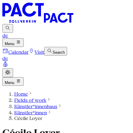
de
Menu
Calendar
Visit
Search
de
Menu
Home
Fields of work
Künstler*innenhaus
Künstler*innen
Cécile Loyer