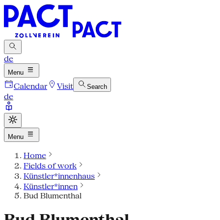
de
Menu
Calendar
Visit
Search
de
Menu
Home
Fields of work
Künstler*innenhaus
Künstler*innen
Bud Blumenthal