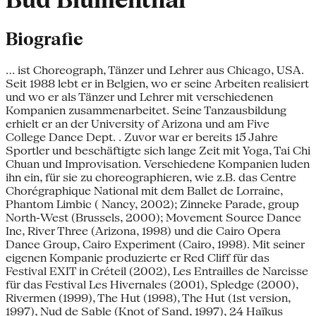
Bud Blumenthal
Biografie
... ist Choreograph, Tänzer und Lehrer aus Chicago, USA.
Seit 1988 lebt er in Belgien, wo er seine Arbeiten realisiert
und wo er als Tänzer und Lehrer mit verschiedenen
Kompanien zusammenarbeitet. Seine Tanzausbildung
erhielt er an der University of Arizona und am Five
College Dance Dept. . Zuvor war er bereits 15 Jahre
Sportler und beschäftigte sich lange Zeit mit Yoga, Tai Chi
Chuan und Improvisation. Verschiedene Kompanien luden
ihn ein, für sie zu choreographieren, wie z.B. das Centre
Chorégraphique National mit dem Ballet de Lorraine,
Phantom Limbic ( Nancy, 2002); Zinneke Parade, group
North-West (Brussels, 2000); Movement Source Dance
Inc, River Three (Arizona, 1998) und die Cairo Opera
Dance Group, Cairo Experiment (Cairo, 1998). Mit seiner
eigenen Kompanie produzierte er Red Cliff für das
Festival EXIT in Créteil (2002), Les Entrailles de Narcisse
für das Festival Les Hivernales (2001), Spledge (2000),
Rivermen (1999), The Hut (1998), The Hut (1st version,
1997), Nud de Sable (Knot of Sand, 1997), 24 Haïkus