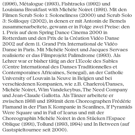
(1996), Métalogue (1993), Fishtracks (1992) und
Louisiana Breakfast with Michèle Noiret (1991). Mit den
Filmen Scrub Solo 1: Soloneliness (2000) und Scrub Solo
3: Soliloquy (2002), in denen er mit Antonin de Bemels
zusammenarbeitete, gewann er in Folge zwei Preise: den
1. Preis auf dem Spring Dance Cinema 2000 in
Rotterdam und den Prix de la Création Vidéo Danse
2002 auf dem 11. Grand Prix International de Vidéo
Danse in Paris. Mit Michèle Noiret und Jacques Servaes
realisierte er das Filmprojekt Palimdrome (1993). Als
Lehrer war er bisher tätig an der L'Ecole des Sables
(Centre International des Danses Traditionnelles et
Contemporaines Africaines, Senegal), an der Catholic
University of Louvain la Neuve in Belgien und bei
verschiedenen Kompanien, wie z.B. Charleroi/Danses,
Michèle Noiret, Wim Vandekeybus, The Need Company
und Jean-Claude Gallotta. Als Tänzer arbeitete er
zwischen 1988 und 1991mit dem Choreographen Frédéric
Flamand in der Plan K Kompanie in Scanlines, If Pyramids
Were Square und in Fall of Icarus und mit der
Choreographin Michèle Noiret in den Stücken l'Espace
Oblique (1991), Tollund (1993, 1994) und In Between (auf
Gastspieltournee seit 2000).