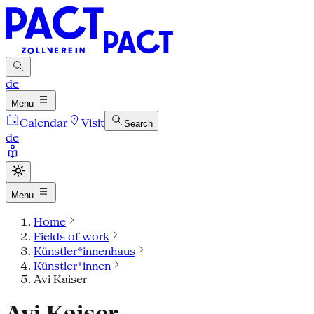
de
Menu
Calendar
Visit
Search
de
Menu
Home
Fields of work
Künstler*innenhaus
Künstler*innen
Avi Kaiser