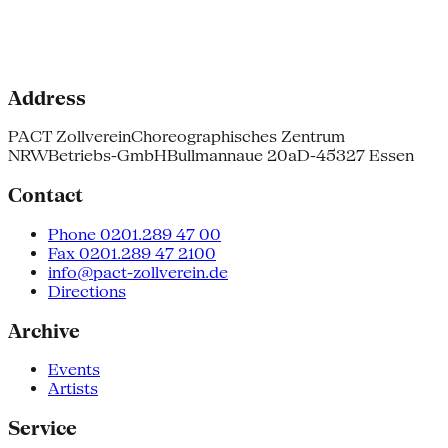
Address
PACT Zollverein
Choreographisches Zentrum
NRW
Betriebs-GmbH
Bullmannaue 20a
D-45327 Essen
Contact
Phone 0201.289 47 00
Fax 0201.289 47 2100
info@pact-zollverein.de
Directions
Archive
Events
Artists
Service