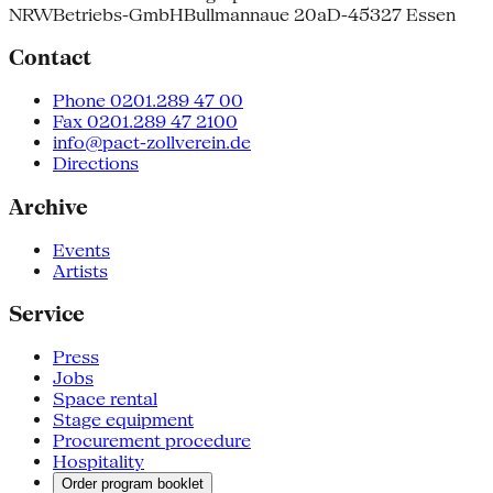
NRW
Betriebs-GmbH
Bullmannaue 20a
D-45327 Essen
Contact
Phone 0201.289 47 00
Fax 0201.289 47 2100
info@pact-zollverein.de
Directions
Archive
Events
Artists
Service
Press
Jobs
Space rental
Stage equipment
Procurement procedure
Hospitality
Order program booklet