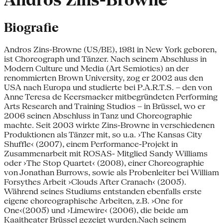
Andros Zins-Browne
Biografie
Andros Zins-Browne (US/BE), 1981 in New York geboren,
ist Choreograph und Tänzer. Nach seinem Abschluss in
Modern Culture und Media (Art Semiotics) an der
renommierten Brown University, zog er 2002 aus den
USA nach Europa und studierte bei P.A.R.T.S. – den von
Anne Teresa de Keersmaeker mitbegründeten Performing
Arts Research and Training Studios – in Brüssel, wo er
2006 seinen Abschluss in Tanz und Choreographie
machte. Seit 2003 wirkte Zins-Browne in verschiedenen
Produktionen als Tänzer mit, so u.a. ›The Kansas City
Shuffle‹ (2007), einem Performance-Projekt in
Zusammenarbeit mit ROSAS- Mitglied Sandy Williams
oder ›The Stop Quartet‹ (2008), einer Choreographie
von Jonathan Burrows, sowie als Probenleiter bei William
Forsythes Arbeit ›Clouds After Cranach‹ (2005).
Während seines Studiums entstanden ebenfalls erste
eigene choreographische Arbeiten, z.B. ›One for
One‹(2005) und ›Limewire‹ (2006), die beide am
Kaaitheater Brüssel gezeigt wurden.Nach seinem