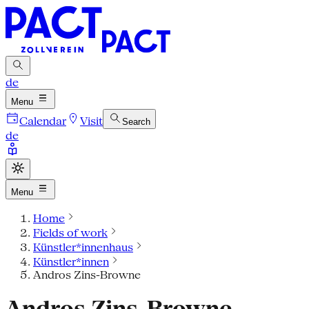
de
Menu
Calendar
Visit
Search
de
Menu
Home
Fields of work
Künstler*innenhaus
Künstler*innen
Andros Zins-Browne