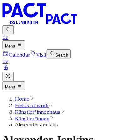
de
Menu
Calendar
Visit
Search
de
Menu
Home
Fields of work
Künstler*innenhaus
Künstler*innen
Alexander Jenkins