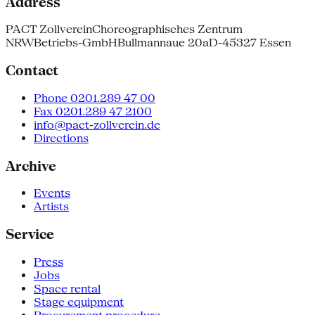
Address
PACT Zollverein
Choreographisches Zentrum
NRW
Betriebs-GmbH
Bullmannaue 20a
D-45327 Essen
Contact
Phone 0201.289 47 00
Fax 0201.289 47 2100
info@pact-zollverein.de
Directions
Archive
Events
Artists
Service
Press
Jobs
Space rental
Stage equipment