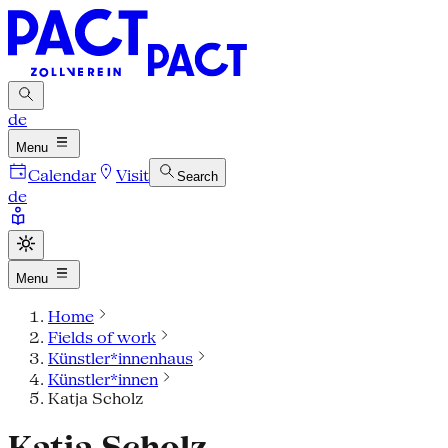
de
Menu
Calendar
Visit
Search
de
Menu
Home
Fields of work
Künstler*innenhaus
Künstler*innen
Katja Scholz