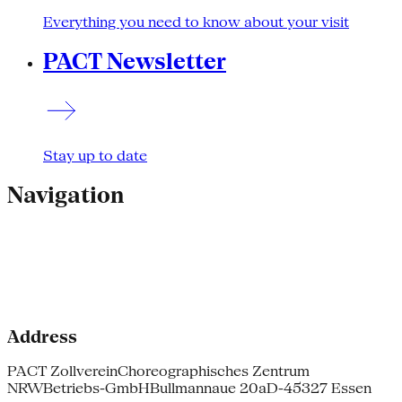
Everything you need to know about your visit
PACT Newsletter
Stay up to date
Navigation
Address
PACT Zollverein
Choreographisches Zentrum
NRW
Betriebs-GmbH
Bullmannaue 20a
D-45327 Essen